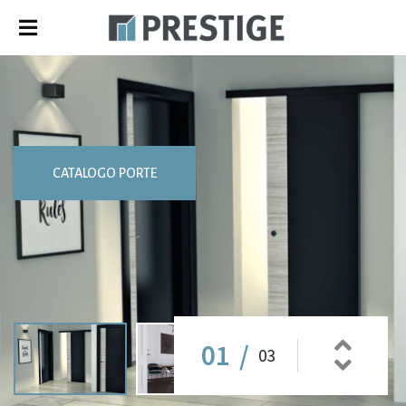
CATALOGO PORTE
01
/
03