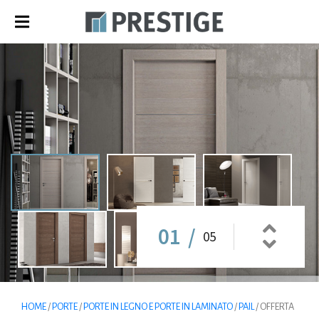
02
/
05
HOME
/
PORTE
/
PORTE IN LEGNO E PORTE IN LAMINATO
/
PAIL
/ OFFERTA