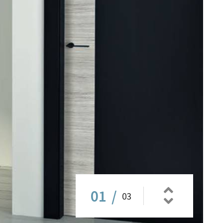
01
/
03